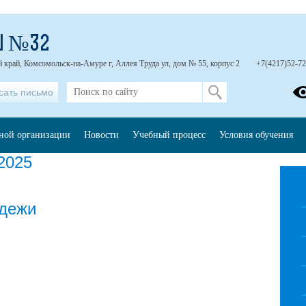
Ш №32
 край, Комсомольск-на-Амуре г, Аллея Труда ул, дом № 55, корпус 2
+7(4217)52-72
сать письмо
ьной организации
Новости
Учебный процесс
Условия обучения
2025
одежи