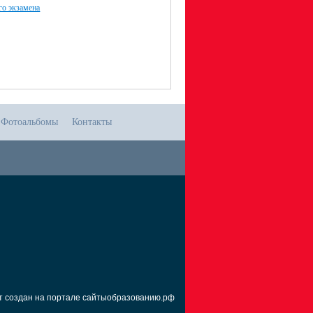
го экзамена
Фотоальбомы
Контакты
т создан на портале сайтыобразованию.рф