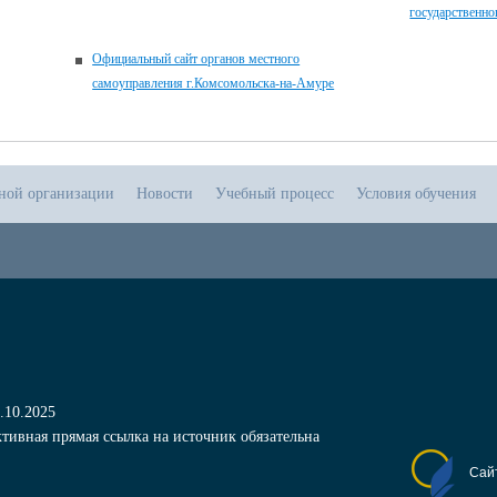
государственно
Официальный сайт органов местного
самоуправления г.Комсомольска-на-Амуре
ьной организации
Новости
Учебный процесс
Условия обучения
.10.2025
тивная прямая ссылка на источник обязательна
Сай