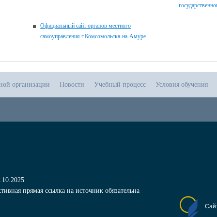
государственно
Официальный сайт органов местного
самоуправления г.Комсомольска-на-Амуре
ьной организации
Новости
Учебный процесс
Условия обучения
.10.2025
тивная прямая ссылка на источник обязательна
Сай