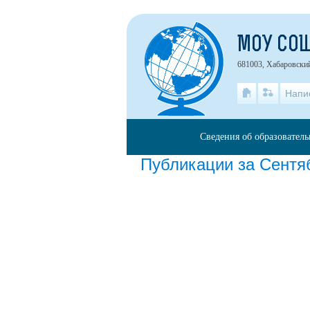
МОУ СО
681003, Хабаровский
Напи
Сведения об образовател
Публикации за Сентя