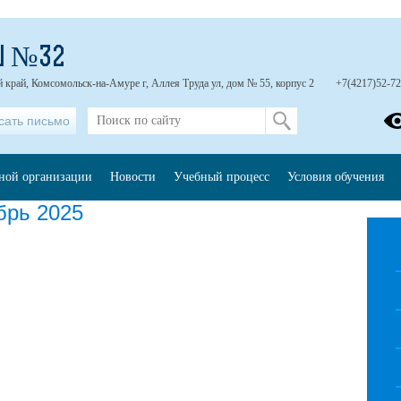
Ш №32
 край, Комсомольск-на-Амуре г, Аллея Труда ул, дом № 55, корпус 2
+7(4217)52-72
сать письмо
ьной организации
Новости
Учебный процесс
Условия обучения
брь 2025