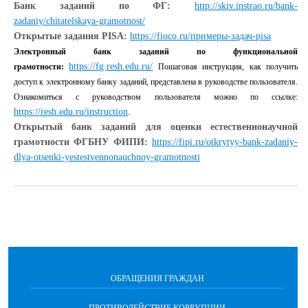
Банк заданий по ФГ:
http://skiv.instrao.ru/bank-
zadaniy/chitatelskaya-gramotnost/
Открытые задания PISA:
https://fioco.ru/примеры-задач-pisa
Электронный банк заданий по функциональной
https://fg.resh.edu.ru/
грамотности:
Пошаговая инструкция, как получить
доступ к электронному банку заданий, представлена в руководстве пользователя.
Ознакомиться с руководством пользователя можно по ссылке:
https://resh.edu.ru/instruction
.
Открытый банк заданий для оценки естественнонаучной
грамотности ФГБНУ ФИПИ:
https://fipi.ru/otkrytyy-bank-zadaniy-
dlya-otsenki-yestestvennonauchnoy-gramotnosti
ОБРАЩЕНИЯ ГРАЖДАН