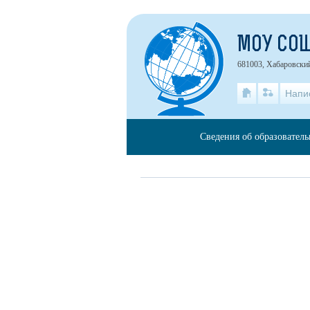
МОУ СО
681003, Хабаровский
Напи
Сведения об образовател