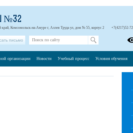
Ш №32
 край, Комсомольск-на-Амуре г, Аллея Труда ул, дом № 55, корпус 2
+7(4217)52-72
сать письмо
ьной организации
Новости
Учебный процесс
Условия обучения