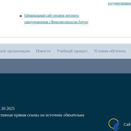
государственно
Официальный сайт органов местного
самоуправления г.Комсомольска-на-Амуре
ьной организации
Новости
Учебный процесс
Условия обучения
.10.2025
тивная прямая ссылка на источник обязательна
Сай