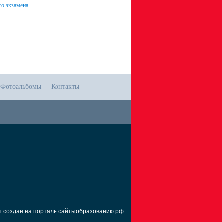
го экзамена
Фотоальбомы
Контакты
т создан на портале сайтыобразованию.рф