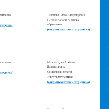
имировна
Тихонова Елена Владимировна
Педагог дополнительного
образования
отрудника)
(открыть карточку сотрудника)
сильевна
Милосердова Альбина
Владимировна
Социальный педагог
отрудника)
Учитель математики
(открыть карточку сотрудника)