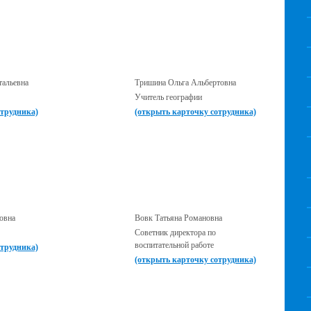
тальевна
Тришина Ольга Альбертовна
Учитель географии
отрудника)
(открыть карточку сотрудника)
овна
Вовк Татьяна Романовна
Советник директора по
воспитательной работе
отрудника)
(открыть карточку сотрудника)