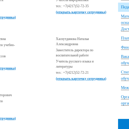
а и
Учитель информатики
тел.: +7(4217)52-72-35
Педа
(открыть карточку сотрудника)
Мате
отрудника)
осна
Дост
Плат
евна
Хаснутдинова Наталья
Александровна
по учебно-
Фина
Заместитель директора по
воспитательной работе
ссов
Вака
Учитель русского языка и
обу
литературы
отрудника)
Сти
тел.: +7(4212)52-72-21
обу
(открыть карточку сотрудника)
Межд
торович
Орга
по
орг
отрудника)