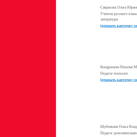
Саврасова Ольга Юрье
Учитель русского язык
литературы
(открыть карточку с
Кондратьева Наталья 
Педагог-психолог
(открыть карточку с
Шубенкина Ольга Влад
Педагог дополнительно