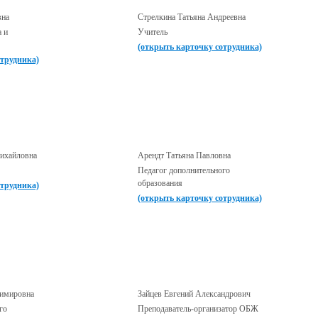
вна
Стрелкина Татьяна Андреевна
а и
Учитель
(открыть карточку сотрудника)
отрудника)
Михайловна
Арендт Татьяна Павловна
Педагог дополнительного
образования
отрудника)
(открыть карточку сотрудника)
имировна
Зайцев Евгений Александрович
го
Преподаватель-организатор ОБЖ