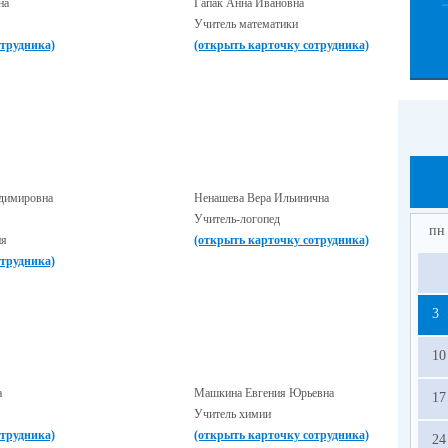
на
Гапак Анна Ивановна
Учитель математики
отрудника)
(открыть карточку сотрудника)
адимировна
Ненашева Вера Ильинична
Учитель-логопед
пн
ия
(открыть карточку сотрудника)
отрудника)
3
10
а
Машкина Евгения Юрьевна
17
Учитель химии
отрудника)
(открыть карточку сотрудника)
24