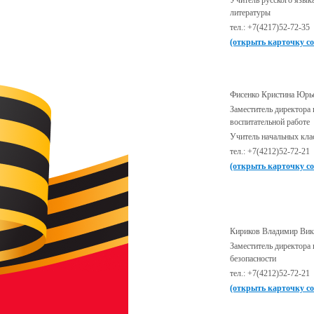
Учитель русского язык
литературы
тел.: +7(4217)52-72-35
(открыть карточку с
Фисенко Кристина Юрь
Заместитель директора 
воспитательной работе
Учитель начальных кла
тел.: +7(4212)52-72-21
(открыть карточку с
Кириков Владимир Вик
Заместитель директора 
безопасности
тел.: +7(4212)52-72-21
(открыть карточку с