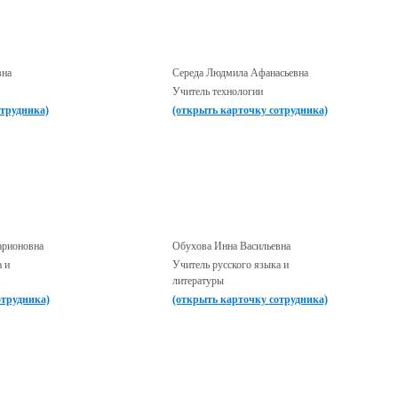
вна
Середа Людмила Афанасьевна
Учитель технологии
отрудника)
(открыть карточку сотрудника)
арионовна
Обухова Инна Васильевна
а и
Учитель русского языка и
литературы
отрудника)
(открыть карточку сотрудника)