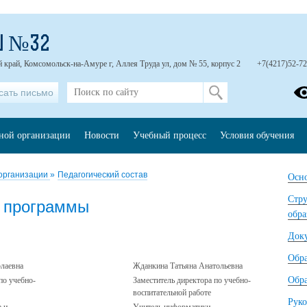
Ш №32
 край, Комсомольск-на-Амуре г, Аллея Труда ул, дом № 55, корпус 2
+7(4217)52-72
сать письмо
ьной организации
Новости
Учебный процесс
Условия обучения
 организации
»
Педагогический состав
Осно
Стру
е программы
обра
Док
Обр
лаевна
Жданкина Татьяна Анатольевна
Обра
по учебно-
Заместитель директора по учебно-
воспитательной работе
Руко