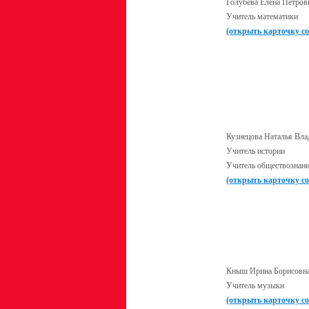
Голубева Елена Петров
Учитель математики
(открыть карточку с
Кузнецова Наталья Вл
Учитель истории
Учитель обществознан
(открыть карточку с
Кныш Ирина Борисовн
Учитель музыки
(открыть карточку с