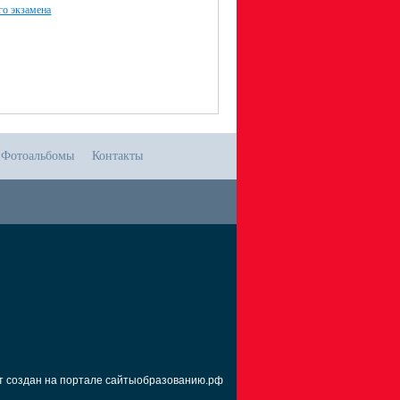
го экзамена
Фотоальбомы
Контакты
т создан на портале сайтыобразованию.рф