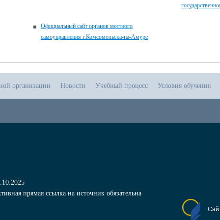
государственно
Официальный сайт органов местного
самоуправления г.Комсомольска-на-Амуре
ьной организации
Новости
Учебный процесс
Условия обучения
.10.2025
тивная прямая ссылка на источник обязательна
Сай