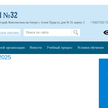
Ш №32
 край, Комсомольск-на-Амуре г, Аллея Труда ул, дом № 55, корпус 2
+7(4217)52-72
сать письмо
ьной организации
Новости
Учебный процесс
Условия обучения
2025